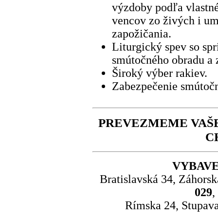
výzdoby podľa vlastn
vencov zo živých i um
zapožičania.
Liturgický spev so sp
smútočného obradu a z
Široký výber rakiev.
Zabezpečenie smútočn
PREVEZMEME VAŠE
C
VYBAVE
Bratislavská 34, Záhorsk
029
,
Rímska 24, Stupava