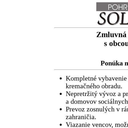
Zmluvná 
s obc
Ponúka n
Kompletné vybavenie 
kremačného obradu.
Nepretržitý vývoz a p
a domovov sociálnych
Prevoz zosnulých v rá
zahraničia.
Viazanie vencov, mož